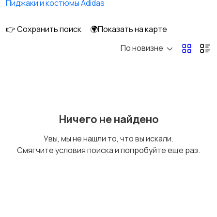
Пиджаки и костюмы Adidas
👉 Сохранить поиск
🌍Показать на карте
По новизне
Обувь
Пиджаки и костюмы
Рубашки
Свитеры и толстовки
Ничего не найдено
Увы, мы не нашли то, что вы искали.
Смягчите условия поиска и попробуйте еще раз.
Спецодежда
Спортивная одежда