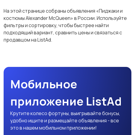
Футболки и поло
Штаны и шорты
На этой странице собраны объявления «Пиджаки и
костюмы Alexander McQueen» в России. Используйте
фильтры и сортировку, чтобы быстрее найти
подходящий вариант, сравнить цены и связаться с
Другое
продавцом на ListAd.
Мобильное
приложение ListAd
Крутите колесо фортуны, выигрывайте бонусы,
удобно ищите и размещайте объявления - все
это в нашем мобильном приложении!