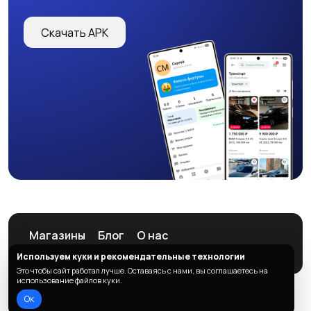
Скачать APK
Магазины
Блог
О нас
Служба поддержки
Используем куки и рекомендательные технологии
Это чтобы сайт работал лучше. Оставаясь с нами, вы соглашаетесь на
использование файлов куки.
Ок
© 2026 ListAd