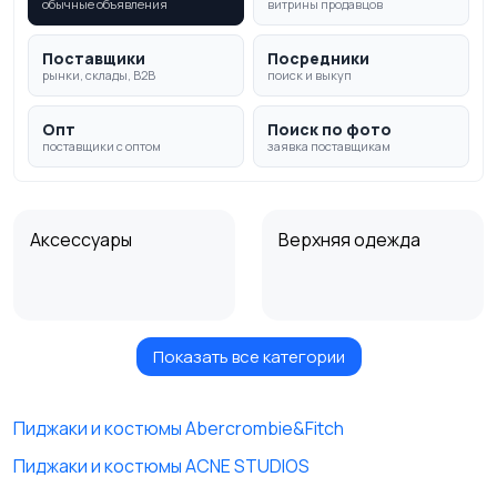
обычные объявления
витрины продавцов
Поставщики
Посредники
рынки, склады, B2B
поиск и выкуп
Опт
Поиск по фото
поставщики с оптом
заявка поставщикам
Аксессуары
Верхняя одежда
Показать все категории
Головные уборы
Домашняя одежда
Пиджаки и костюмы Abercrombie&Fitch
Пиджаки и костюмы ACNE STUDIOS
Комбинезоны
Нижнее белье