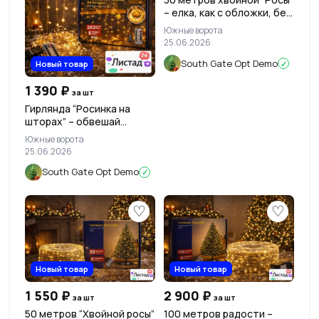
– елка, как с обложки, без
удара по кошельку 🌲✨
Южные ворота
25.06.2026
South Gate Opt Demo
Новый товар
✓
1 390 ₽
за шт
Гирлянда “Росинка на
шторах” – обвешай
огнями КАЖДОЕ окно, не
Южные ворота
разоряясь ✨
25.06.2026
South Gate Opt Demo
✓
♡
♡
Новый товар
Новый товар
1 550 ₽
2 900 ₽
за шт
за шт
50 метров “Хвойной росы”
100 метров радости –