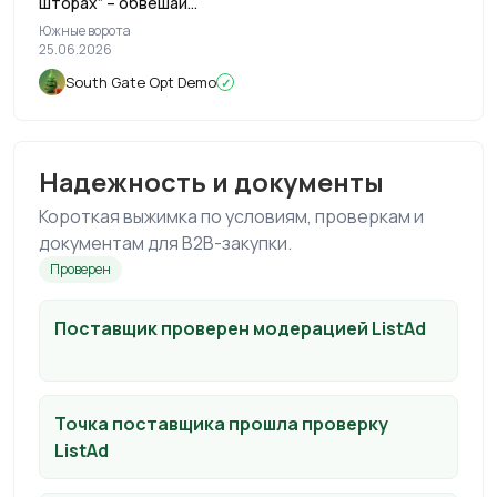
шторах” – обвешай
огнями КАЖДОЕ окно, не
Южные ворота
разоряясь ✨
25.06.2026
South Gate Opt Demo
✓
Надежность и документы
Короткая выжимка по условиям, проверкам и
документам для B2B-закупки.
Проверен
Поставщик проверен модерацией ListAd
Точка поставщика прошла проверку
ListAd