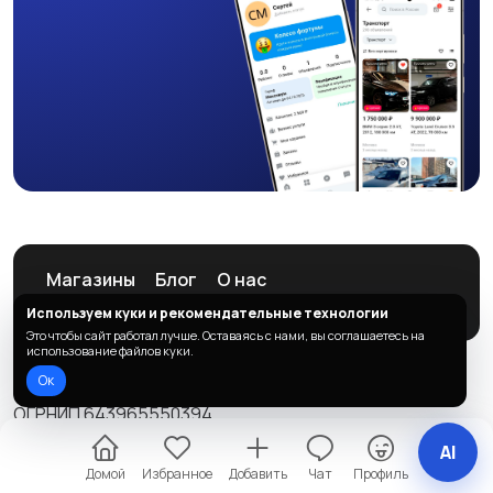
Магазины
Блог
О нас
Служба поддержки
Используем куки и рекомендательные технологии
Это чтобы сайт работал лучше. Оставаясь с нами, вы соглашаетесь на
использование файлов куки.
Ок
© 2026 ListAd
ОГРНИП 643965550394
Правила сервиса
Политика конфиденциальности
AI
Домой
Избранное
Добавить
Чат
Профиль