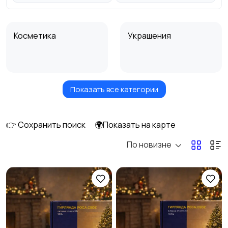
Косметика
Украшения
Показать все категории
Куклы и игрушки
Оформление
интерьера
👉 Сохранить поиск
🌍Показать на карте
По новизне
Аксессуары
Оформление
праздников
Канцелярия
Посуда