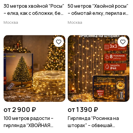
30 метров хвойной “Росы”
50 метров “Хвойной росы”
– елка, как с обложки, без
– обмотай елку, перила и
удара по кошельку 🌲✨
настроение тёплым
Москва
Москва
светом 🌲✨
от 2 900 ₽
от 1 390 ₽
100 метров радости –
Гирлянда “Росинка на
гирлянда “ХВОЙНАЯ
шторах” – обвешай
РОСА” для тех, кто хочет,
огнями КАЖДОЕ окно, не