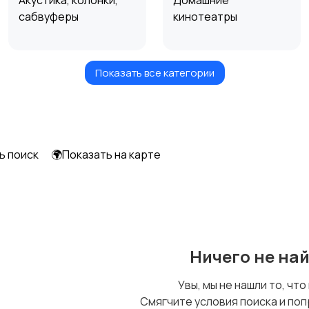
Акустика, колонки,
Домашние
сабвуферы
кинотеатры
Показать все категории
Спутниковое и
Аудиоусилители и
цифровое ТВ
ресиверы
ь поиск
🌍Показать на карте
Ничего не на
Увы, мы не нашли то, что
Смягчите условия поиска и поп