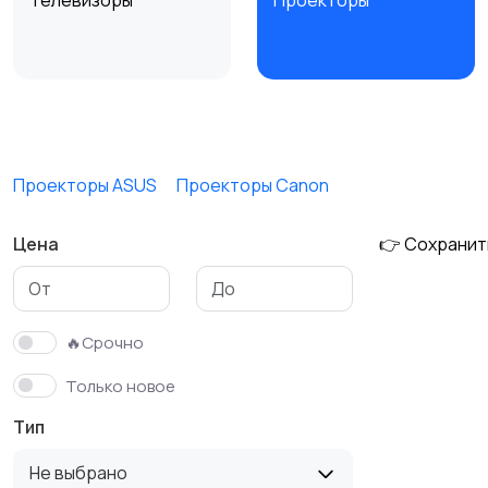
Телевизоры
Проекторы
MP3-плееры и
Электронные книги
портативное аудио
Проекторы ASUS
Проекторы Canon
Цена
👉 Сохранит
Аксессуары
🔥Срочно
Только новое
Тип
Не выбрано