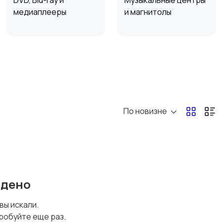
DVD, Blu-ray и
Музыкальные центры
медиаплееры
и магнитолы
Наушники
Микрофоны
По новизне
йдено
 вы искали.
робуйте еще раз.