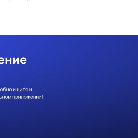
ение
добно ищите и
льном приложении!