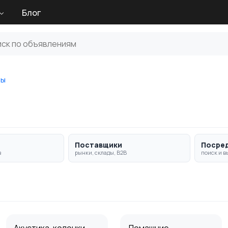
Блог
ры
Поставщики
Посре
в
рынки, склады, B2B
поиск и в