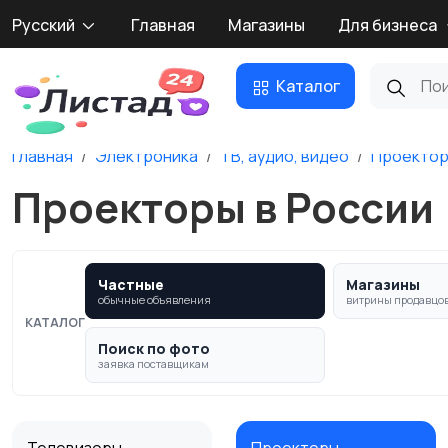
Русский
Главная
Магазины
Для бизнеса
Каталог
Главная
Электроника
ТВ, аудио, видео
Проекто
Проекторы в России
Частные
Магазины
обычные объявления
витрины продавцо
КАТАЛОГ
Поиск по фото
заявка поставщикам