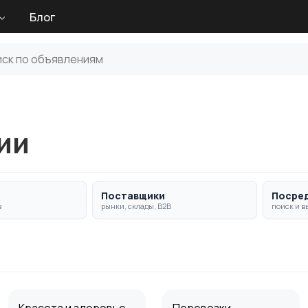
Блог
ии
Поставщики
Посре
в
рынки, склады, B2B
поиск и в