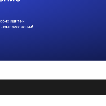
добно ищите и
льном приложении!