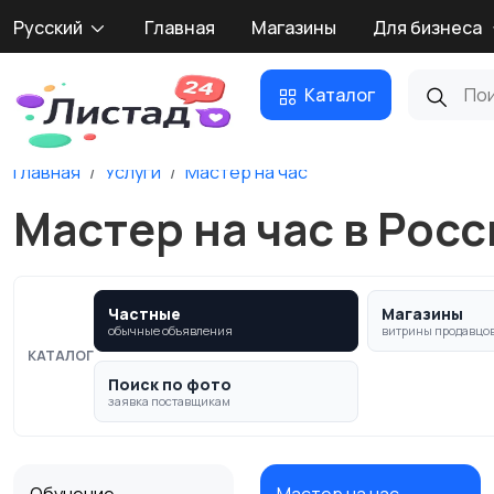
Русский
Главная
Магазины
Для бизнеса
Каталог
Главная
Услуги
Мастер на час
Мастер на час в Росс
Частные
Магазины
обычные объявления
витрины продавцо
КАТАЛОГ
Поиск по фото
заявка поставщикам