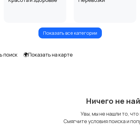
Красота и здоровье
Перевозки
Показать все категории
Автоуслуги
Ремонт техники
ь поиск
🌍Показать на карте
Уход за животными
Другое
Ничего не на
Увы, мы не нашли то, что
Смягчите условия поиска и поп