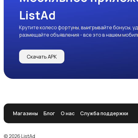
ListAd
Крутите колесо фортуны, выигрывайте бонусы, у
размещайте объявления - все это в нашем моби
Скачать APK
Магазины
Блог
О нас
Служба поддержки
© 2026 ListAd