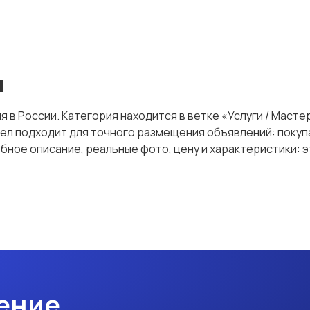
я
я в России. Категория находится в ветке «Услуги / Мастер
аздел подходит для точного размещения объявлений: пок
ное описание, реальные фото, цену и характеристики: э
ение