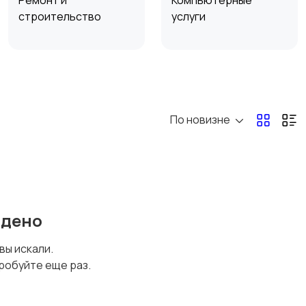
Ремонт и
Компьютерные
строительство
услуги
Организация
Фото- и видеосъемка
праздников
По новизне
Техника в аренду
йдено
 вы искали.
робуйте еще раз.