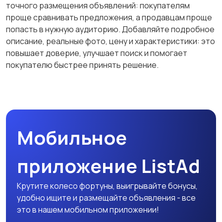
точного размещения объявлений: покупателям
Образование и наука
Офисный персонал
проще сравнивать предложения, а продавцам проще
попасть в нужную аудиторию. Добавляйте подробное
описание, реальные фото, цену и характеристики: это
повышает доверие, улучшает поиск и помогает
покупателю быстрее принять решение.
Перевозки, склад,
Продажи
закупки
Производство
Рестораны и
Мобильное
общепит
приложение ListAd
Сельское хозяйство
Спорт и красота
Крутите колесо фортуны, выигрывайте бонусы,
удобно ищите и размещайте объявления - все
это в нашем мобильном приложении!