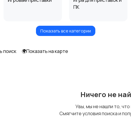
Игровые приставки
Игры для приставок и
ПК
Показать все категории
Музыкальные
Настольные игры
инструменты
ь поиск
🌍Показать на карте
Ничего не на
Увы, мы не нашли то, что
Смягчите условия поиска и поп