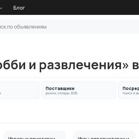
Блог
обби и развлечения» 
Поставщики
Посре
в
рынки, склады, B2B
поиск и в