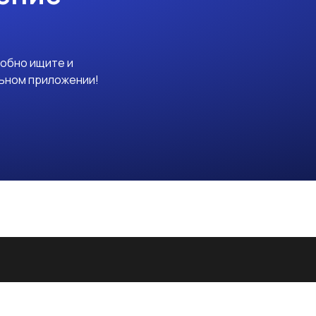
добно ищите и
льном приложении!