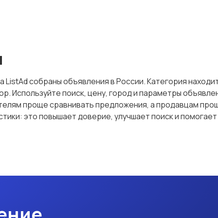
я
а ListAd собраны объявления в России. Категория находит
дбор. Используйте поиск, цену, город и параметры объявл
телям проще сравнивать предложения, а продавцам про
стики: это повышает доверие, улучшает поиск и помогае
ение