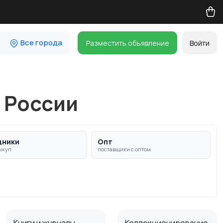
Все города
Разместить объявление
Войти
в России
дники
Опт
ыкуп
поставщики с оптом