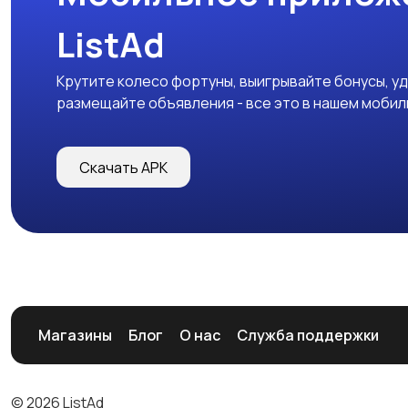
ListAd
Крутите колесо фортуны, выигрывайте бонусы, у
размещайте объявления - все это в нашем моби
Скачать APK
Магазины
Блог
О нас
Служба поддержки
© 2026 ListAd