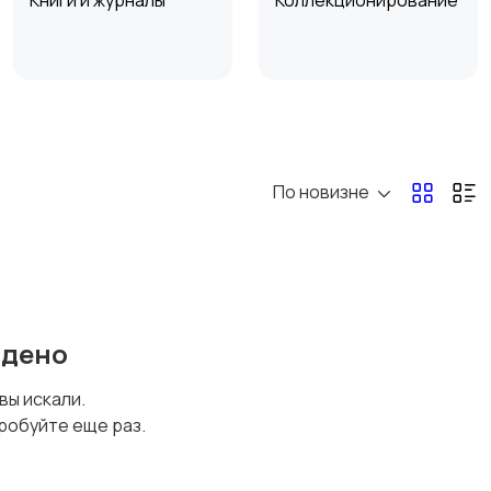
Книги и журналы
Коллекционирование
Другое
По новизне
йдено
 вы искали.
робуйте еще раз.