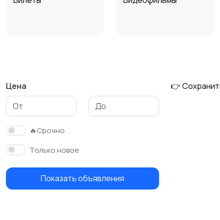
Билеты
Видеофильмы
Материалы для
Музыка
творчества
Цена
👉 Сохранит
🔥Срочно
Только новое
Показать объявления