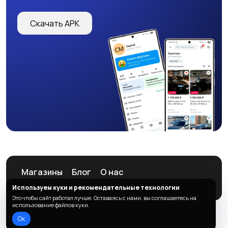
Страхование
Строительство и
Скачать APK
ремонт
Туризм и гостиницы
Управление
недвижимостью
Управление
Финансы
персоналом
Магазины
Блог
О нас
Служба поддержки
Используем куки и рекомендательные технологии
Юриспруденция
Это чтобы сайт работал лучше. Оставаясь с нами, вы соглашаетесь на
использование файлов куки.
Ок
© 2026 ListAd