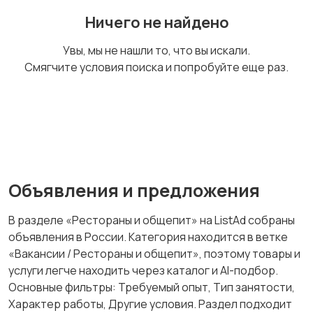
Домашний персонал
Издательства и СМИ
Ничего не найдено
Увы, мы не нашли то, что вы искали.
Смягчите условия поиска и попробуйте еще раз.
Информационные
Искусство и
технологии
развлечения
Магазины
Маркетинг и реклама
Объявления и предложения
В разделе «Рестораны и общепит» на ListAd собраны
объявления в России. Категория находится в ветке
Медицина
Начало карьеры
«Вакансии / Рестораны и общепит», поэтому товары и
услуги легче находить через каталог и AI-подбор.
Основные фильтры: Требуемый опыт, Тип занятости,
Характер работы, Другие условия. Раздел подходит