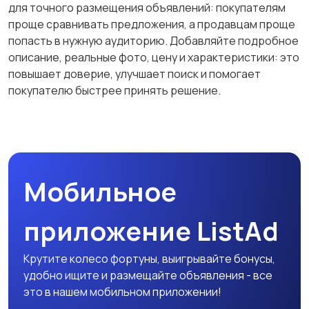
для точного размещения объявлений: покупателям
Образование и наука
Офисный персонал
проще сравнивать предложения, а продавцам проще
попасть в нужную аудиторию. Добавляйте подробное
описание, реальные фото, цену и характеристики: это
повышает доверие, улучшает поиск и помогает
покупателю быстрее принять решение.
Перевозки, склад,
Продажи
закупки
Производство
Рестораны и
Мобильное
общепит
приложение ListAd
Сельское хозяйство
Спорт и красота
Крутите колесо фортуны, выигрывайте бонусы,
удобно ищите и размещайте объявления - все
это в нашем мобильном приложении!