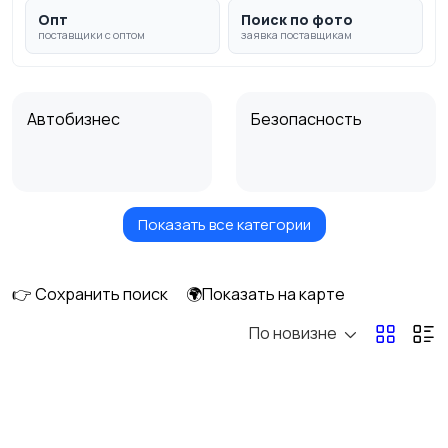
Опт
Поиск по фото
поставщики с оптом
заявка поставщикам
Автобизнес
Безопасность
Показать все категории
Бытовые услуги и
Высший менеджмент
клининг
👉 Сохранить поиск
🌍Показать на карте
По новизне
Госслужба
Добыча сырья,
энергетика