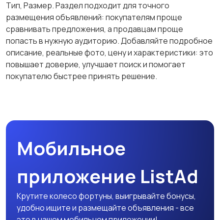
Тип, Размер. Раздел подходит для точного
размещения объявлений: покупателям проще
Другое
сравнивать предложения, а продавцам проще
попасть в нужную аудиторию. Добавляйте подробное
описание, реальные фото, цену и характеристики: это
повышает доверие, улучшает поиск и помогает
покупателю быстрее принять решение.
Мобильное
приложение ListAd
Крутите колесо фортуны, выигрывайте бонусы,
удобно ищите и размещайте объявления - все
это в нашем мобильном приложении!