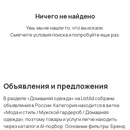
Обувь
Пиджаки и костюмы
Ничего не найдено
Увы, мы не нашли то, что вы искали.
Смягчите условия поиска и попробуйте еще раз.
Рубашки
Свитеры и толстовки
Спецодежда
Спортивная одежда
Объявления и предложения
В разделе «Домашняя одежда» на ListAd собраны
объявления в России. Категория находится в ветке
Футболки и поло
Штаны и шорты
«Мода и стиль / Мужской гардероб / Домашняя
одежда», поэтому товары и услуги легче находить
через каталог и AI-подбор. Основные фильтры: Бренд,