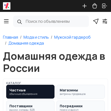
Главная
Мода и стиль
Мужской гардероб
Домашняя одежда
Домашняя одежда в
России
КАТАЛОГ
Частные
Магазины
обычные объявления
витрины продавцов
Поставщики
Посредники
рынки, склады, B2B
поиск и выкуп