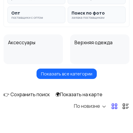
Опт
Поиск по фото
поставщики с оптом
заявка поставщикам
Аксессуары
Верхняя одежда
Показать все категории
Головные уборы
Домашняя одежда
👉 Сохранить поиск
🌍Показать на карте
По новизне
Комбинезоны
Нижнее белье