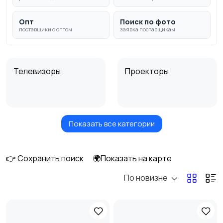
Опт
Поиск по фото
поставщики с оптом
заявка поставщикам
Телевизоры
Проекторы
Показать все категории
Акустика, колонки,
Домашние
сабвуферы
кинотеатры
👉 Сохранить поиск
🌍Показать на карте
По новизне
DVD, Blu-ray и
Музыкальные центры
медиаплееры
и магнитолы