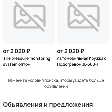
MP3-плееры и
Электронные книги
портативное аудио
Спутниковое и
Аудиоусилители и
цифровое ТВ
ресиверы
от 2 020 ₽
от 2 020 ₽
Tire pressure monitoring
Автомобильная Кружка с
system оптом
Подогревом JL-500-1
Наушники
Микрофоны
Измените условия поиска, чтобы увидеть больше
объявлений
Аксессуары
Объявления и предложения