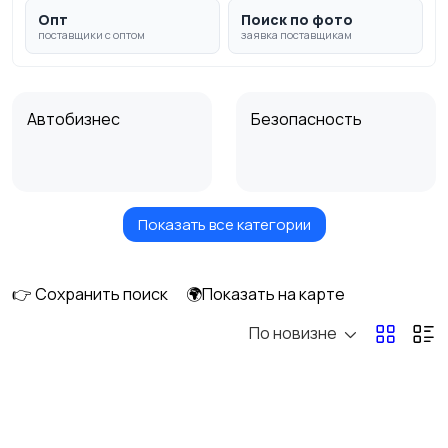
Опт
Поиск по фото
поставщики с оптом
заявка поставщикам
Автобизнес
Безопасность
Показать все категории
Бытовые услуги и
Высший менеджмент
клининг
👉 Сохранить поиск
🌍Показать на карте
По новизне
Госслужба
Добыча сырья,
энергетика