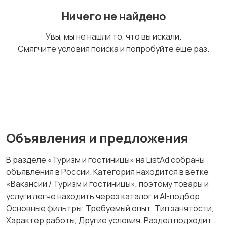
Домашний персонал
Издательства и СМИ
Ничего не найдено
Увы, мы не нашли то, что вы искали.
Смягчите условия поиска и попробуйте еще раз.
Информационные
Искусство и
технологии
развлечения
Магазины
Маркетинг и реклама
Объявления и предложения
В разделе «Туризм и гостиницы» на ListAd собраны
объявления в России. Категория находится в ветке
Медицина
Начало карьеры
«Вакансии / Туризм и гостиницы», поэтому товары и
услуги легче находить через каталог и AI-подбор.
Основные фильтры: Требуемый опыт, Тип занятости,
Характер работы, Другие условия. Раздел подходит