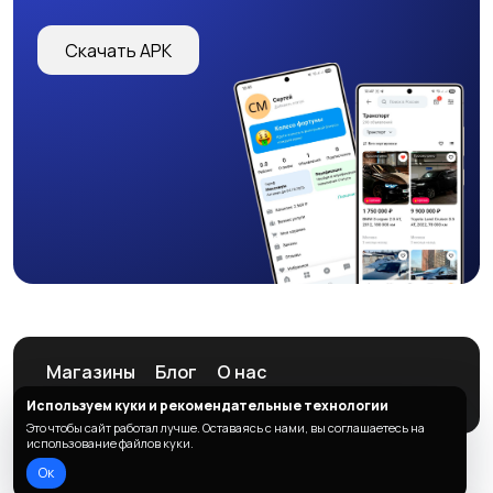
Страхование
Строительство и
Скачать APK
ремонт
Туризм и гостиницы
Управление
недвижимостью
Управление
Финансы
персоналом
Магазины
Блог
О нас
Служба поддержки
Используем куки и рекомендательные технологии
Юриспруденция
Это чтобы сайт работал лучше. Оставаясь с нами, вы соглашаетесь на
использование файлов куки.
Ок
© 2026 ListAd