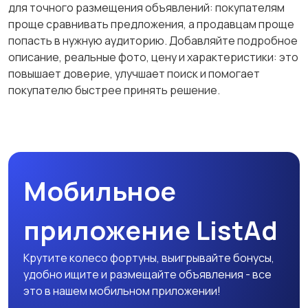
для точного размещения объявлений: покупателям
Образование и наука
Офисный персонал
проще сравнивать предложения, а продавцам проще
попасть в нужную аудиторию. Добавляйте подробное
описание, реальные фото, цену и характеристики: это
повышает доверие, улучшает поиск и помогает
покупателю быстрее принять решение.
Перевозки, склад,
Продажи
закупки
Производство
Рестораны и
Мобильное
общепит
приложение ListAd
Сельское хозяйство
Спорт и красота
Крутите колесо фортуны, выигрывайте бонусы,
удобно ищите и размещайте объявления - все
это в нашем мобильном приложении!