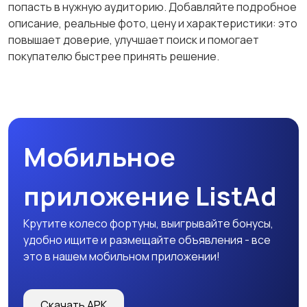
попасть в нужную аудиторию. Добавляйте подробное
описание, реальные фото, цену и характеристики: это
повышает доверие, улучшает поиск и помогает
покупателю быстрее принять решение.
Перевозки, склад,
Продажи
закупки
Производство
Рестораны и
Мобильное
общепит
приложение ListAd
Сельское хозяйство
Спорт и красота
Крутите колесо фортуны, выигрывайте бонусы,
удобно ищите и размещайте объявления - все
это в нашем мобильном приложении!
Страхование
Строительство и
Скачать APK