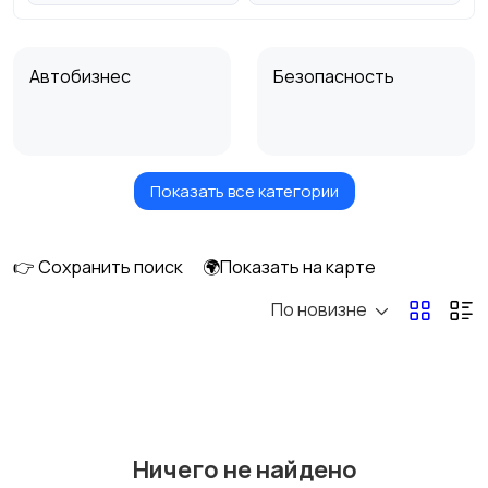
Автобизнес
Безопасность
Показать все категории
Бытовые услуги и
Высший менеджмент
клининг
👉 Сохранить поиск
🌍Показать на карте
По новизне
Госслужба
Добыча сырья,
энергетика
Домашний персонал
Издательства и СМИ
Ничего не найдено