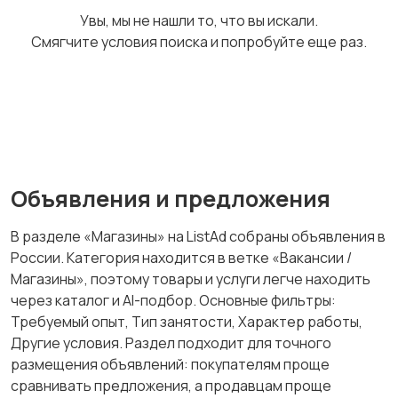
Увы, мы не нашли то, что вы искали.
Смягчите условия поиска и попробуйте еще раз.
Информационные
Искусство и
технологии
развлечения
Магазины
Маркетинг и реклама
Объявления и предложения
В разделе «Магазины» на ListAd собраны объявления в
России. Категория находится в ветке «Вакансии /
Медицина
Начало карьеры
Магазины», поэтому товары и услуги легче находить
через каталог и AI-подбор. Основные фильтры:
Требуемый опыт, Тип занятости, Характер работы,
Другие условия. Раздел подходит для точного
размещения объявлений: покупателям проще
Образование и наука
Офисный персонал
сравнивать предложения, а продавцам проще