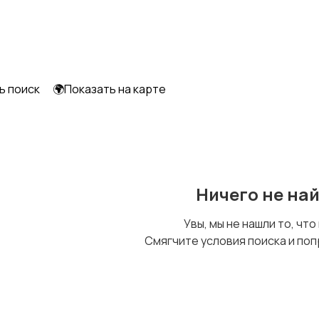
ь поиск
🌍Показать на карте
Ничего не на
Увы, мы не нашли то, что
Смягчите условия поиска и поп