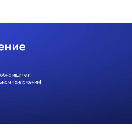
ение
добно ищите и
льном приложении!