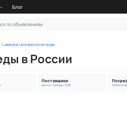
Блог
Самокаты и велосипеды
еды в России
Поставщики
Посре
в
рынки, склады, B2B
поиск и в