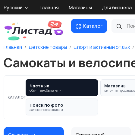
Русский
Главная
Магазины
Для бизнеса
Каталог
Главная
Детские товары
Спорт и активный отдых
Самокаты и велосип
Частные
Магазины
обычные объявления
витрины продавцо
КАТАЛОГ
Поиск по фото
заявка поставщикам