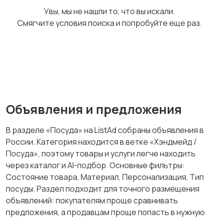
Увы, мы не нашли то, что вы искали.
Смягчите условия поиска и попробуйте еще раз.
Другое
Свечи и ароматы
Вязаные изделия
Сумки и кошельки
Объявления и предложения
В разделе «Посуда» на ListAd собраны объявления в
России. Категория находится в ветке «Хэндмейд /
Картины и постеры
Подарочные наборы
Посуда», поэтому товары и услуги легче находить
через каталог и AI-подбор. Основные фильтры:
Состояние товара, Материал, Персонализация, Тип
посуды. Раздел подходит для точного размещения
объявлений: покупателям проще сравнивать
Материалы для
предложения, а продавцам проще попасть в нужную