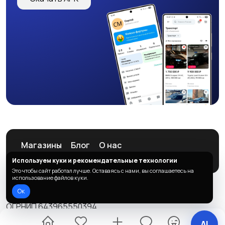
Магазины
Блог
О нас
Служба поддержки
Используем куки и рекомендательные технологии
Это чтобы сайт работал лучше. Оставаясь с нами, вы соглашаетесь на
использование файлов куки.
Ок
© 2026 ListAd
ОГРНИП 643965550394
Правила сервиса
Политика конфиденциальности
AI