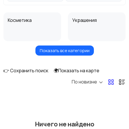
Косметика
Украшения
Показать все категории
Куклы и игрушки
Оформление
интерьера
👉 Сохранить поиск
🌍Показать на карте
По новизне
Аксессуары
Оформление
праздников
Канцелярия
Посуда
Ничего не найдено