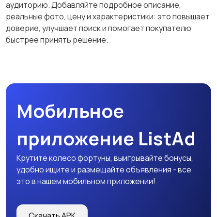
творчества
аудиторию. Добавляйте подробное описание,
реальные фото, цену и характеристики: это повышает
доверие, улучшает поиск и помогает покупателю
быстрее принять решение.
Мобильное
приложение ListAd
Крутите колесо фортуны, выигрывайте бонусы,
удобно ищите и размещайте объявления - все
это в нашем мобильном приложении!
Скачать APK