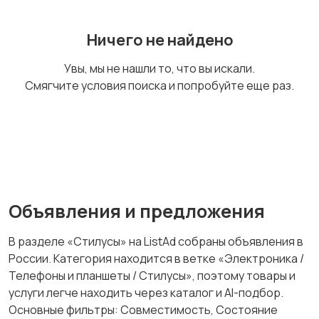
аккумуляторы
Ничего не найдено
Увы, мы не нашли то, что вы искали.
Чехлы
Аксессуары
Смягчите условия поиска и попробуйте еще раз.
Стилусы
Защитные стекла и
пленки
Объявления и предложения
В разделе «Стилусы» на ListAd собраны объявления в
России. Категория находится в ветке «Электроника /
Телефоны и планшеты / Стилусы», поэтому товары и
услуги легче находить через каталог и AI-подбор.
Основные фильтры: Совместимость, Состояние