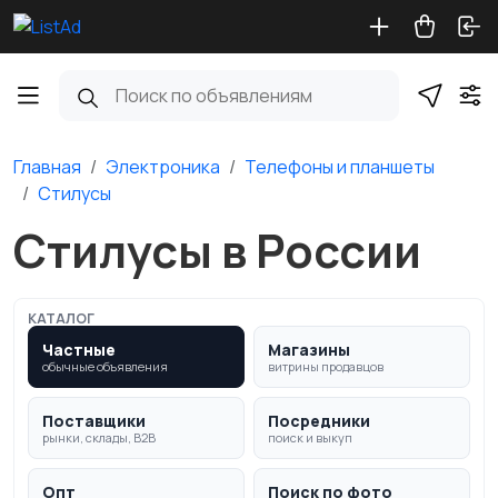
Главная
Электроника
Телефоны и планшеты
Стилусы
Стилусы в России
КАТАЛОГ
Частные
Магазины
обычные объявления
витрины продавцов
Поставщики
Посредники
рынки, склады, B2B
поиск и выкуп
Опт
Поиск по фото