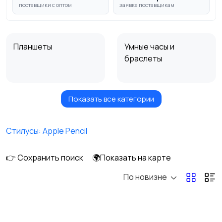
поставщики с оптом
заявка поставщикам
Планшеты
Умные часы и
браслеты
Показать все категории
Стационарные
Мобильные
телефоны
телефоны
Стилусы: Apple Pencil
👉 Сохранить поиск
🌍Показать на карте
Рации и спутниковые
Запчасти
телефоны
По новизне
Внешние
Зарядные устройства