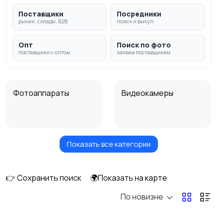
Поставщики
Посредники
рынки, склады, B2B
поиск и выкуп
Опт
Поиск по фото
поставщики с оптом
заявка поставщикам
Фотоаппараты
Видеокамеры
Показать все категории
Видеонаблюдение
Объективы
👉 Сохранить поиск
🌍Показать на карте
По новизне
Фотовспышки
Аксессуары