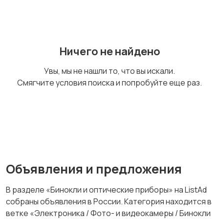
Штативы и
Студийное
Ничего не найдено
стабилизаторы
оборудование
Увы, мы не нашли то, что вы искали.
Смягчите условия поиска и попробуйте еще раз.
Цифровые
Компактные
фоторамки
фотопринтеры
Бинокли и
Объявления и предложения
оптические приборы
В разделе «Бинокли и оптические приборы» на ListAd
собраны объявления в России. Категория находится в
ветке «Электроника / Фото- и видеокамеры / Бинокли