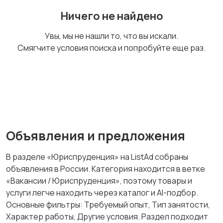
Домашний персонал
Издательства и СМИ
Ничего не найдено
Увы, мы не нашли то, что вы искали.
Смягчите условия поиска и попробуйте еще раз.
Информационные
Искусство и
технологии
развлечения
Магазины
Маркетинг и реклама
Объявления и предложения
В разделе «Юриспруденция» на ListAd собраны
объявления в России. Категория находится в ветке
Медицина
Начало карьеры
«Вакансии / Юриспруденция», поэтому товары и
услуги легче находить через каталог и AI-подбор.
Основные фильтры: Требуемый опыт, Тип занятости,
Характер работы, Другие условия. Раздел подходит