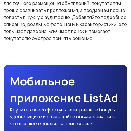
для точного размещения объявлений: покупателям
Образование и наука
Офисный персонал
проще сравнивать предложения, а продавцам проще
попасть в нужную аудиторию. Добавляйте подробное
описание, реальные фото, цену и характеристики: это
повышает доверие, улучшает поиск и помогает
покупателю быстрее принять решение.
Перевозки, склад,
Продажи
закупки
Производство
Рестораны и
Мобильное
общепит
приложение ListAd
Сельское хозяйство
Спорт и красота
Крутите колесо фортуны, выигрывайте бонусы,
удобно ищите и размещайте объявления - все
это в нашем мобильном приложении!