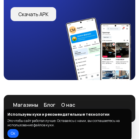
Страхование
Строительство и
Скачать APK
ремонт
Туризм и гостиницы
Управление
недвижимостью
Управление
Финансы
персоналом
Магазины
Блог
О нас
Служба поддержки
Используем куки и рекомендательные технологии
Юриспруденция
Это чтобы сайт работал лучше. Оставаясь с нами, вы соглашаетесь на
использование файлов куки.
Ок
© 2026 ListAd