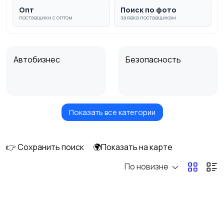
Опт
Поиск по фото
поставщики с оптом
заявка поставщикам
Автобизнес
Безопасность
Показать все категории
Бытовые услуги и
Высший менеджмент
клининг
👉 Сохранить поиск
🌍Показать на карте
По новизне
Госслужба
Добыча сырья,
энергетика