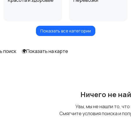
Красота и здоровье
Перевозки
Показать все категории
Автоуслуги
Ремонт техники
ь поиск
🌍Показать на карте
Уход за животными
Другое
Ничего не на
Увы, мы не нашли то, что
Смягчите условия поиска и поп