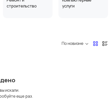
Ремонт и
Компьютерные
строительство
услуги
Организация
Фото- и видеосъемка
праздников
По новизне
Техника в аренду
йдено
 вы искали.
робуйте еще раз.