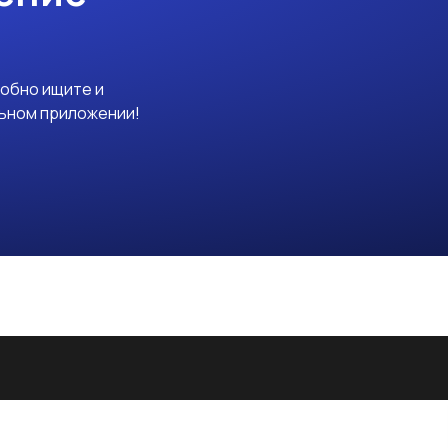
добно ищите и
льном приложении!