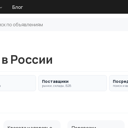
Блог
 в России
Поставщики
Посре
в
рынки, склады, B2B
поиск и в