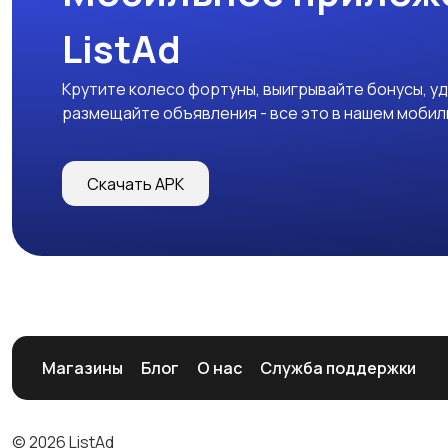
ListAd
Крутите колесо фортуны, выигрывайте бонусы, у
размещайте объявления - все это в нашем моби
Скачать APK
Магазины
Блог
О нас
Служба поддержки
© 2026 ListAd