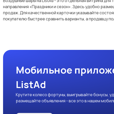
Воздушные шары на ListAd - это отдельная витрина для
направления «Праздники и сезон». Здесь удобно размещ
продаж. Для качественной карточки указывайте состоя
покупателю быстрее сравнить варианты, а продавцу п
Мобильное прилож
ListAd
Крутите колесо фортуны, выигрывайте бонусы, у
размещайте объявления - все это в нашем моби