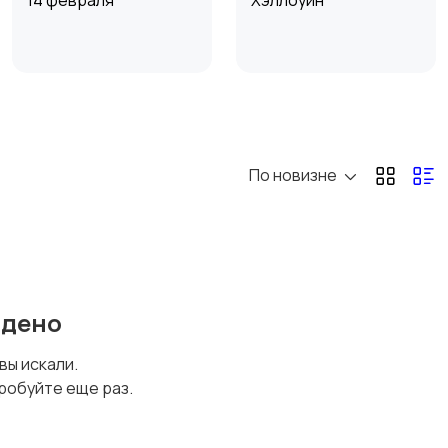
14 февраля
Хэллоуин
Пасха
1 сентября
По новизне
йдено
 вы искали.
робуйте еще раз.