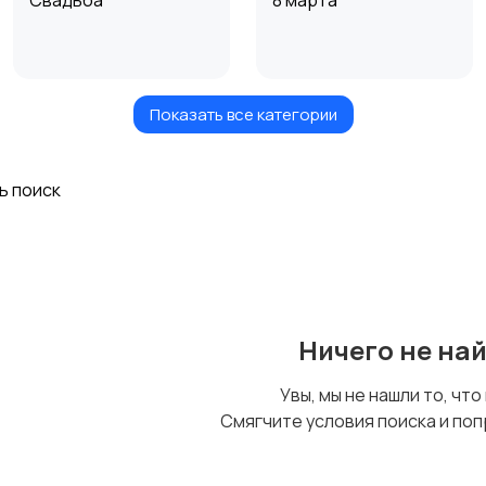
Свадьба
8 марта
Показать все категории
Флористика и букеты
Воздушные шары
ь поиск
Ничего не на
Увы, мы не нашли то, что
Смягчите условия поиска и поп