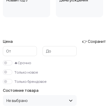
Новый год
День рождения
5
Выпускной
Корпоративы и
вечеринки
Цена
👉 Сохранит
23 февраля
🔥Срочно
Только новое
Только брендовое
Состояние товара
Не выбрано