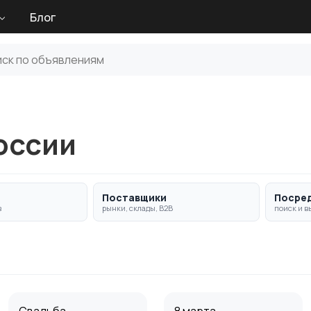
Блог
оссии
Поставщики
Посре
в
рынки, склады, B2B
поиск и в