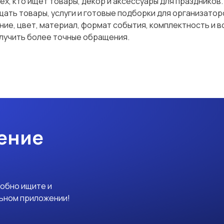
 тех, кто ищет товары, декор и аксессуары для празднико
ать товары, услуги и готовые подборки для организатор
ние, цвет, материал, формат события, комплектность и 
олучить более точные обращения.
ение
добно ищите и
льном приложении!