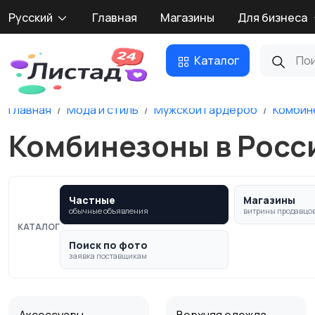
Русский
Главная
Магазины
Для бизнеса
Каталог
Главная
Мода и стиль
Мужской гардероб
Комбин
Комбинезоны в Росс
Частные
Магазины
обычные объявления
витрины продавцо
КАТАЛОГ
Поиск по фото
заявка поставщикам