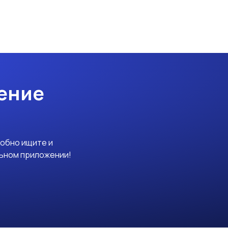
ение
добно ищите и
льном приложении!