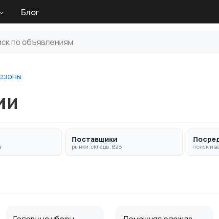
Блог
езоны
ии
Поставщики
Посре
в
рынки, склады, B2B
поиск и в