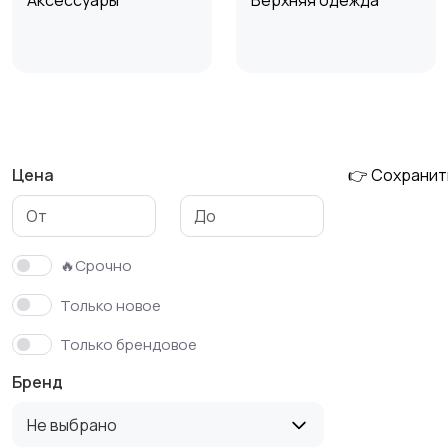
Аксессуары
Верхняя одежда
Обувь
Пиджаки и костюмы
Цена
👉 Сохранит
Футболки и поло
Штаны и шорты
🔥Срочно
Только новое
Только брендовое
Бренд
Не выбрано