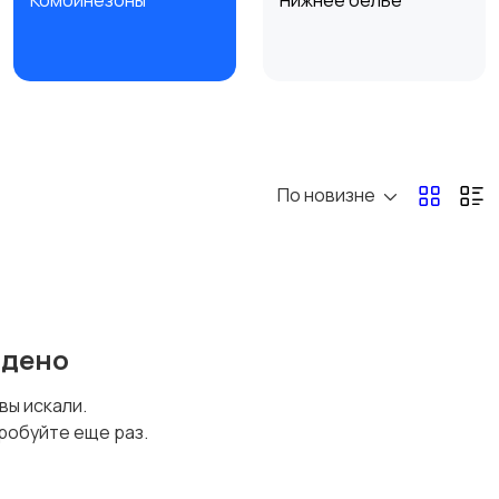
Комбинезоны
Нижнее белье
Спецодежда
Спортивная одежда
По новизне
йдено
 вы искали.
робуйте еще раз.