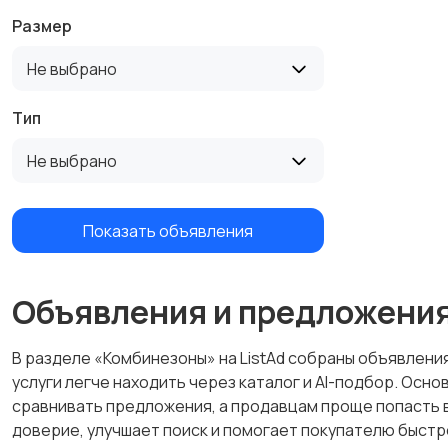
Размер
Не выбрано
Тип
Не выбрано
Показать объявления
Объявления и предложени
В разделе «Комбинезоны» на ListAd собраны объявления
услуги легче находить через каталог и AI-подбор. Осн
сравнивать предложения, а продавцам проще попасть в
доверие, улучшает поиск и помогает покупателю быстр