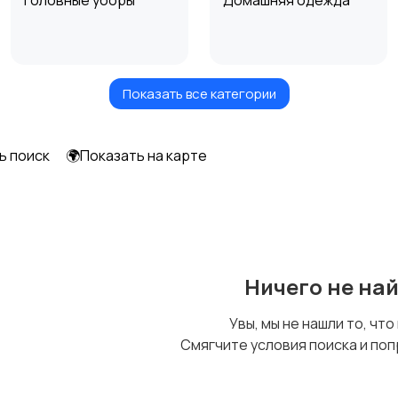
Головные уборы
Домашняя одежда
Показать все категории
Рубашки
Свитеры и толстовки
ь поиск
🌍Показать на карте
Другое
Ничего не на
Увы, мы не нашли то, что
Смягчите условия поиска и поп