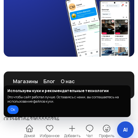
Магазины
Блог
О нас
Служба поддержки
Используем куки и рекомендательные технологии
Это чтобы сайт работал лучше. Оставаясь с нами, вы соглашаетесь на
использование файлов куки.
Ок
© 2026 ListAd
ОГРНИП 643965550394
Правила сервиса
Политика конфиденциальности
AI
Домой
Избранное
Добавить
Чат
Профиль