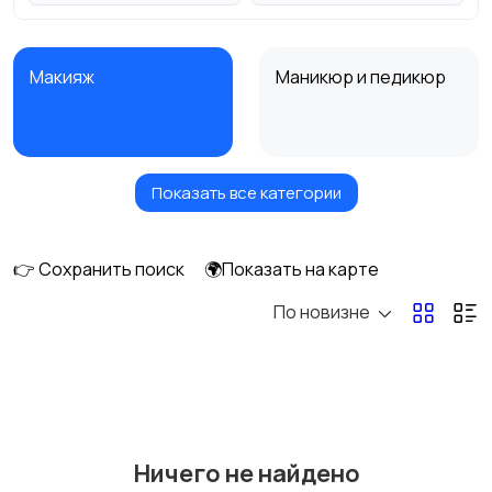
Макияж
Маникюр и педикюр
Показать все категории
Товары для здоровья
Парфюмерия
👉 Сохранить поиск
🌍Показать на карте
По новизне
Стрижка и удаление
Уход за волосами
волос
Уход за кожей
Фены и укладка
Ничего не найдено