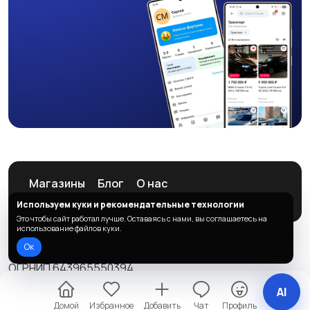
Магазины
Блог
О нас
Служба поддержки
Используем куки и рекомендательные технологии
Это чтобы сайт работал лучше. Оставаясь с нами, вы соглашаетесь на
использование файлов куки.
Ок
© 2026 ListAd
ОГРНИП 643965550394
Правила сервиса
Политика конфиденциальности
AI
Домой
Избранное
Добавить
Чат
Профиль