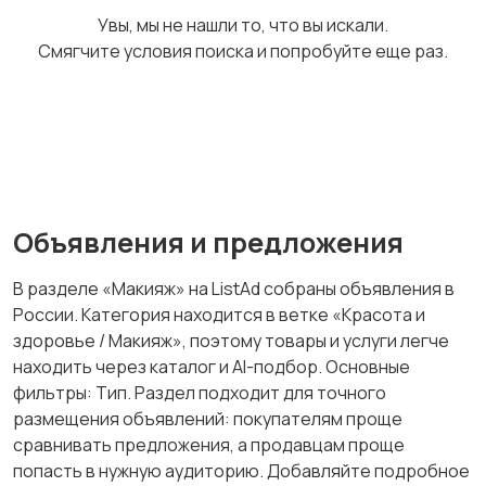
Увы, мы не нашли то, что вы искали.
Смягчите условия поиска и попробуйте еще раз.
Тату и татуаж
Солярии и загар
Средства для
Другое
Объявления и предложения
гигиены
В разделе «Макияж» на ListAd собраны объявления в
России. Категория находится в ветке «Красота и
здоровье / Макияж», поэтому товары и услуги легче
находить через каталог и AI-подбор. Основные
фильтры: Тип. Раздел подходит для точного
размещения объявлений: покупателям проще
сравнивать предложения, а продавцам проще
попасть в нужную аудиторию. Добавляйте подробное