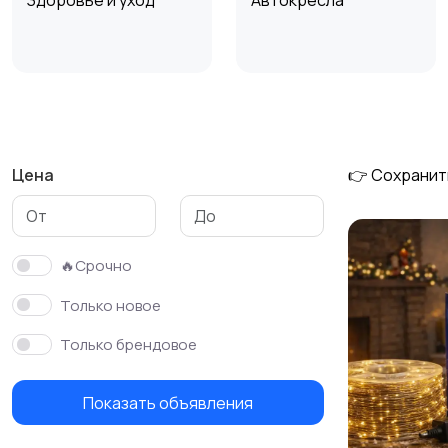
Здоровье и уход
Автокресла
Обустройство
Подгузники и горшки
детской
Цена
👉 Сохранит
Детская одежда и
Спорт и активный
обувь
отдых
🔥Срочно
Только новое
Только брендовое
Показать объявления