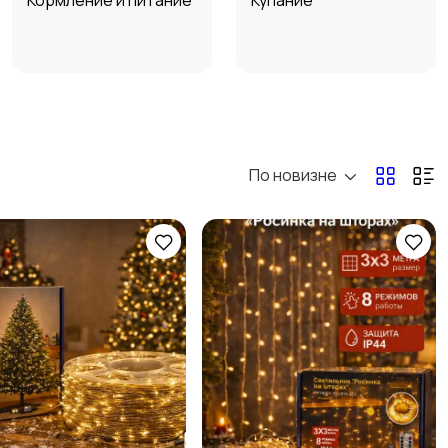
Кормление и питание
Купание
Товары для учебы
Другое
По новизне