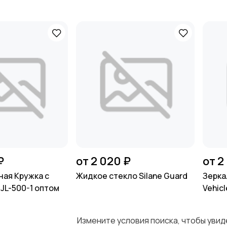
камерой заднего вида оптом
₽
от 2 020 ₽
от 2
ая Кружка с
Жидкое стекло Silane Guard
Зерка
JL-500-1 оптом
Vehicl
камер
Измените условия поиска, чтобы уви