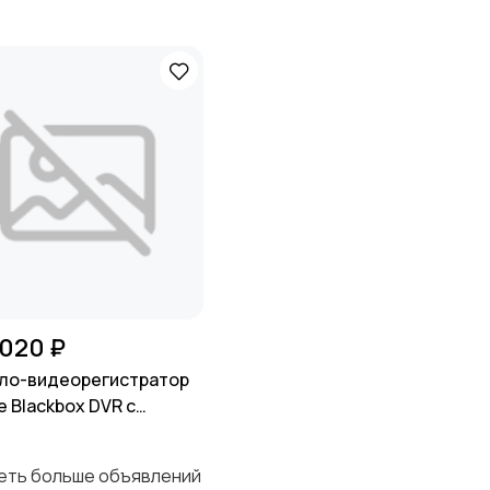
 020 ₽
ло-видеорегистратор
e Blackbox DVR с
ой заднего вида
деть больше объявлений