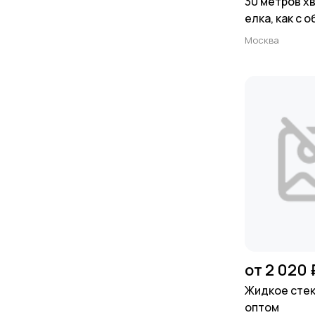
30 метров хв
елка, как с 
удара по ко
Москва
от 2 020 
Жидкое стек
оптом