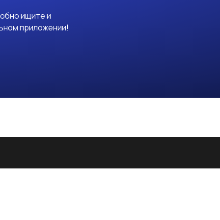
добно ищите и
льном приложении!