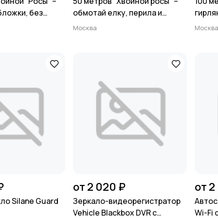
ойной “Росы” –
50 метров “Хвойной росы” –
100 м
обложки, без
обмотай елку, перила и
гирля
шельку 🌲✨
настроение тёплым светом
для т
Москва
Москв
🌲✨
свети
₽
от 2 020 ₽
от 2
ло Silane Guard
Зеркало-видеорегистратор
Автос
Vehicle Blackbox DVR с
Wi-Fi 