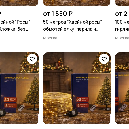
₽
от 1 550 ₽
от 2
ойной “Росы” –
50 метров “Хвойной росы” –
100 м
обложки, без
обмотай елку, перила и
гирля
шельку 🌲✨
настроение тёплым светом
для т
Москва
Москв
🌲✨
свети