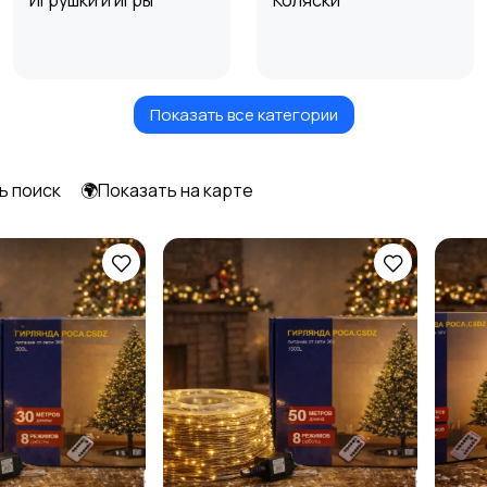
Игрушки и игры
Коляски
Показать все категории
Радио- и видеоняни
Товары для мам
ь поиск
🌍Показать на карте