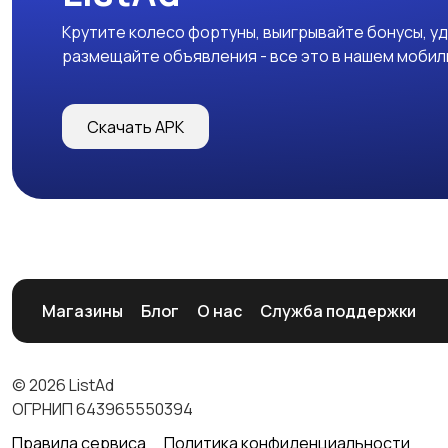
Крутите колесо фортуны, выигрывайте бонусы, у
размещайте объявления - все это в нашем моби
Скачать APK
Магазины
Блог
О нас
Служба поддержки
© 2026 ListAd
ОГРНИП 643965550394
Правила сервиса
Политика конфиденциальности