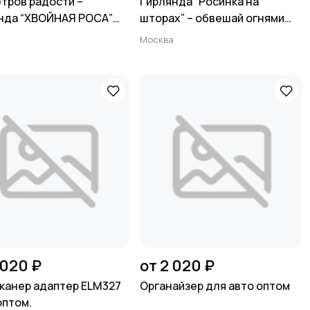
етров радости –
Гирлянда “Росинка на
нда “ХВОЙНАЯ РОСА”
шторах” – обвешай огнями
ех, кто хочет, чтобы
КАЖДОЕ окно, не разоряясь
а
Москва
лось ВСЁ ✨
✨
 020 ₽
от 2 020 ₽
канер адаптер ELM327
Органайзер для авто оптом
оптом.