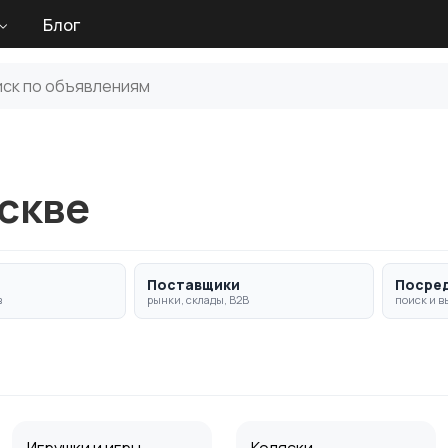
Блог
скве
Поставщики
Посре
в
рынки, склады, B2B
поиск и в