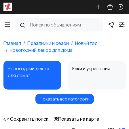
Главная
Праздники и сезон
Новый год
Новогодний декор для дома
Новогодний декор
Ёлки и украшения
для дома
1
Показать все категории
Гирлянды и свет
Подарки и упаковка
4
👉 Сохранить поиск
🌍Показать на карте