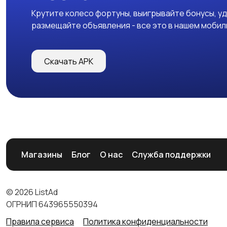
Крутите колесо фортуны, выигрывайте бонусы, у
размещайте объявления - все это в нашем моби
Скачать APK
Магазины
Блог
О нас
Служба поддержки
© 2026 ListAd
ОГРНИП 643965550394
Правила сервиса
Политика конфиденциальности