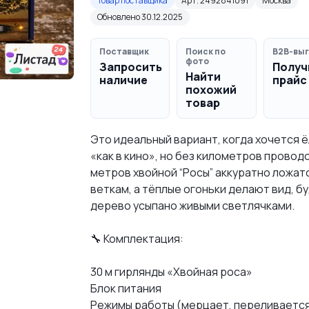
Товар поставщика
Арт. 2492841091
Москва
Обновлено 30.12.2025
Поставщик
Поиск по
B2B-выг
фото
Запросить
Получ
Найти
наличие
прайс
похожий
товар
Это идеальный вариант, когда хочется ё
«как в кино», но без километров проводо
метров хвойной “Росы” аккуратно ложат
веткам, а тёплые огоньки делают вид, б
дерево усыпано живыми светлячками.
🔧 Комплектация:
30 м гирлянды «Хвойная роса»
Блок питания
Режимы работы (мерцает, переливается