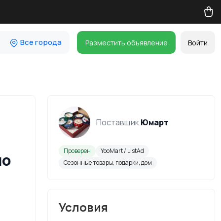
Все города
Разместить объявление
Войти
Поставщик
Юмарт
Проверен
YooMart / ListAd
по
Сезонные товары, подарки, дом
Условия