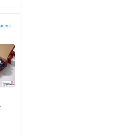
овары
,
🎄