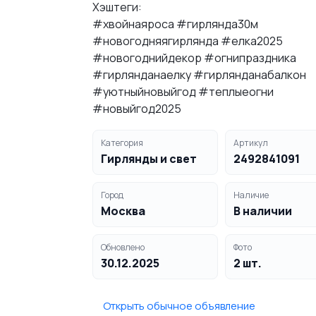
Хэштеги:
#хвойнаяроса #гирлянда30м
#новогодняягирлянда #елка2025
#новогоднийдекор #огнипраздника
#гирлянданаелку #гирлянданабалкон
#уютныйновыйгод #теплыеогни
#новыйгод2025
Категория
Артикул
Гирлянды и свет
2492841091
Город
Наличие
Москва
В наличии
Обновлено
Фото
30.12.2025
2 шт.
Открыть обычное объявление