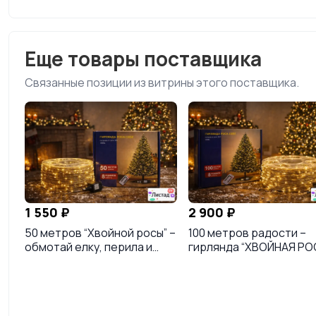
Еще товары поставщика
Связанные позиции из витрины этого поставщика.
1 550 ₽
2 900 ₽
50 метров “Хвойной росы” –
100 метров радости –
обмотай елку, перила и
гирлянда “ХВОЙНАЯ РО
настроение тёплым
для тех, кто хочет, что
светом 🌲✨
светилось ВСЁ ✨