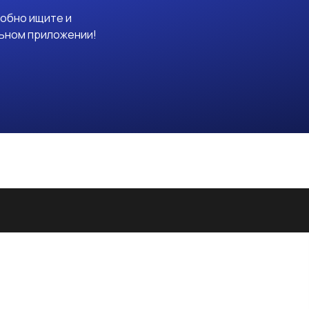
добно ищите и
льном приложении!