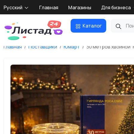
Русский
Главная
Магазины
Для бизнеса
Каталог
Главная
Поставщики
Юмарт
30 метров хвойной “Р