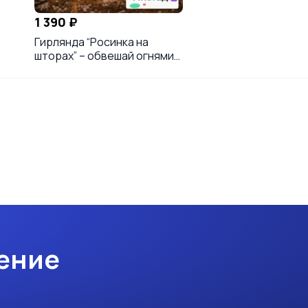
1 390 ₽
Гирлянда “Росинка на
шторах” – обвешай огнями
КАЖДОЕ окно, не
разоряясь ✨
ение