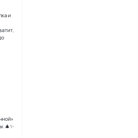
лка и
хватит,
до
ычной»
ы. 🎄✨