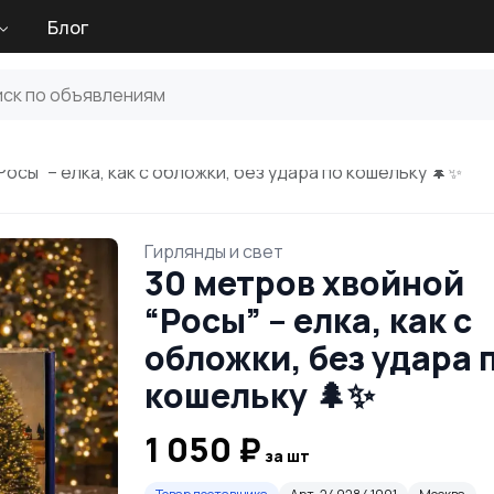
Блог
осы” – елка, как с обложки, без удара по кошельку 🌲✨
Гирлянды и свет
30 метров хвойной
“Росы” – елка, как с
обложки, без удара 
кошельку 🌲✨
1 050 ₽
за шт