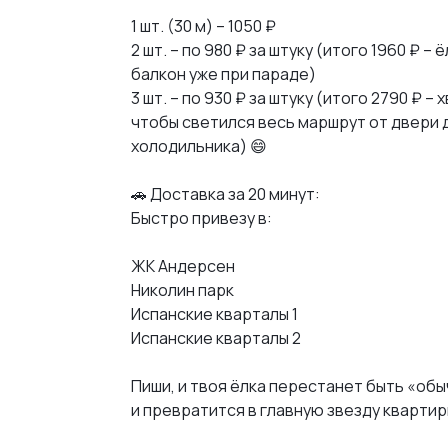
1 шт. (30 м) – 1050 ₽
2 шт. – по 980 ₽ за штуку (итого 1960 ₽ – ё
балкон уже при параде)
3 шт. – по 930 ₽ за штуку (итого 2790 ₽ – 
чтобы светился весь маршрут от двери 
холодильника) 😄
🚗 Доставка за 20 минут:
Быстро привезу в:
ЖК Андерсен
Николин парк
Испанские кварталы 1
Испанские кварталы 2
Пиши, и твоя ёлка перестанет быть «об
и превратится в главную звезду квартир