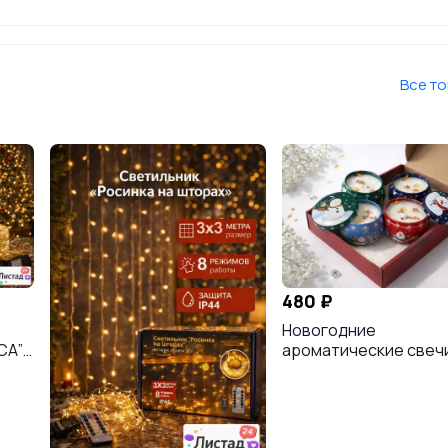
Все т
480 ₽
Новогодние
СА”
ароматические свечи
бы
набор 4 шт, подарок 