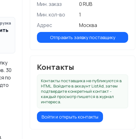
Мин. заказ
0 RUB
Мин. кол-во
1
рузка
Адрес
Москва
ить
Отправить заявку поставщику
лку
Контакты
в. 30
ся по
Контакты поставщика не публикуются в
удто
HTML. Войдите в аккаунт ListAd, затем
подтвердите конкретный контакт -
каждый просмотр пишется в журнал
интереса.
Войти и открыть контакты
,