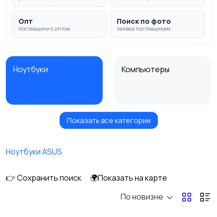
Опт
Поиск по фото
поставщики с оптом
заявка поставщикам
Ноутбуки
Компьютеры
Показать все категории
Мониторы
Клавиатуры и мыши
Ноутбуки ASUS
👉 Сохранить поиск
🌍Показать на карте
Оргтехника и
Сетевое
расходники
оборудование
По новизне