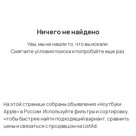
Мультимедиа
Накопители данных и
картридеры
Ничего не найдено
Увы, мы не нашли то, что вы искали.
Программное
Рули, джойстики,
Смягчите условия поиска и попробуйте еще раз.
обеспечение
геймпады
Комплектующие и
Аксессуары
запчасти
На этой странице собраны объявления «Ноутбуки
Apple» в России. Используйте фильтры и сортировку,
Планшетные
Графические
чтобы быстрее найти подходящий вариант, сравнить
аксессуары
планшеты
цены и связаться с продавцом на ListAd.