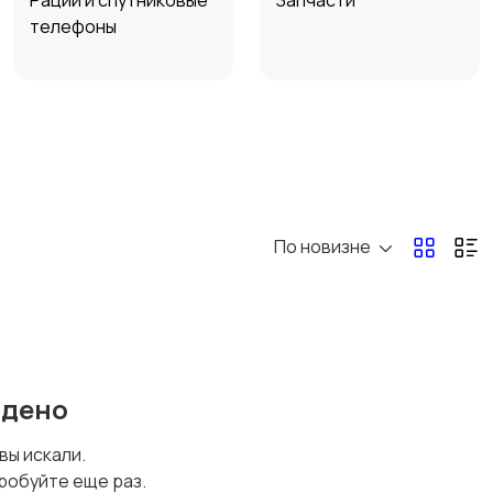
Рации и спутниковые
Запчасти
телефоны
Стилусы
Защитные стекла и
пленки
По новизне
йдено
 вы искали.
робуйте еще раз.