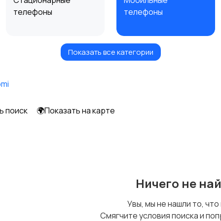
Стационарные
Мобильные
телефоны
телефоны
Показать все категории
Чехлы
Аксессуары
omi
ь поиск
🌍Показать на карте
Ничего не на
Увы, мы не нашли то, что
Смягчите условия поиска и поп