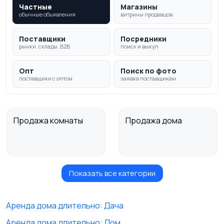
Частные
Магазины
обычные объявления
витрины продавцов
Поставщики
Посредники
рынки, склады, B2B
поиск и выкуп
Опт
Поиск по фото
поставщики с оптом
заявка поставщикам
Продажа комнаты
Продажа дома
Показать все категории
Продажа участка
Аренда квартиры
длительно
Аренда дома длительно: Дача
Аренда дома длительно: Дом