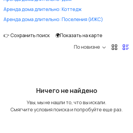
Аренда комнаты
Аренда дома
Аренда дома длительно: Коттедж
длительно
длительно
Аренда дома длительно: Поселения (ИЖС)
👉 Сохранить поиск
🌍Показать на карте
Аренда квартиры
Аренда комнаты
По новизне
посуточно
посуточно
Аренда дома
Коммерческая
посуточно
недвижимость
Ничего не найдено
Увы, мы не нашли то, что вы искали.
Прочие строения
Продажа квартиры
Смягчите условия поиска и попробуйте еще раз.