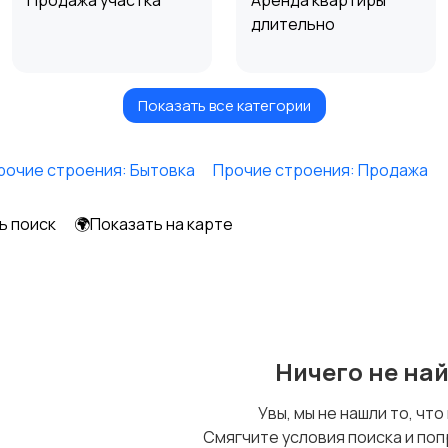
Продажа участка
Аренда квартиры
длительно
Показать все категории
Аренда дома
Коммерческая
посуточно
недвижимость
рочие строения: Бытовка
Прочие строения: Продажа
ь поиск
🌍Показать на карте
Ничего не на
Увы, мы не нашли то, что
Смягчите условия поиска и поп