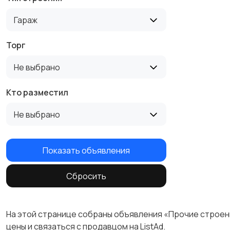
Гараж
Торг
Не выбрано
Кто разместил
Не выбрано
Показать объявления
Сбросить
На этой странице собраны объявления «Прочие строени
цены и связаться с продавцом на ListAd.