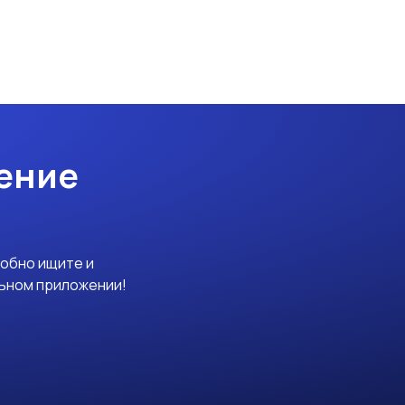
ение
добно ищите и
льном приложении!