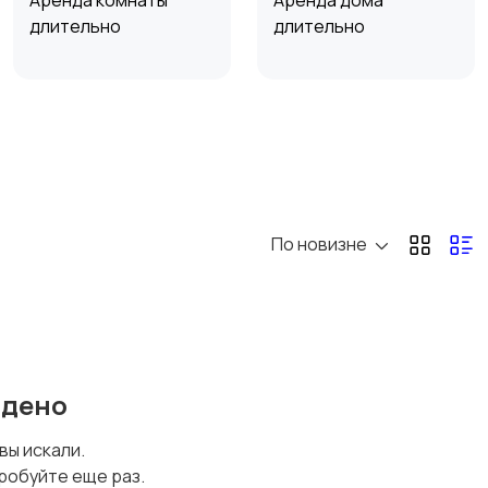
Аренда комнаты
Аренда дома
длительно
длительно
Прочие строения
Продажа квартиры
По новизне
йдено
 вы искали.
робуйте еще раз.