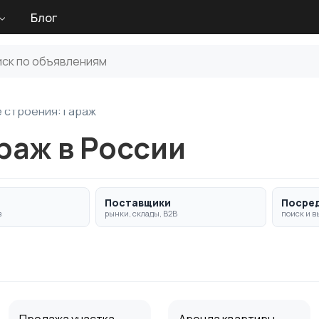
Блог
 строения: Гараж
раж в России
Поставщики
Посре
в
рынки, склады, B2B
поиск и в