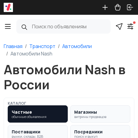
Главная
Транспорт
Автомобили
Автомобили Nash
Автомобили Nash в
России
КАТАЛОГ
Частные
Магазины
обычные объявления
витрины продавцов
Поставщики
Посредники
рынки, склады, B2B
поиск и выкуп