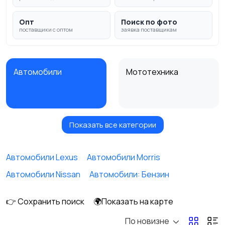
Опт
Поиск по фото
поставщики с оптом
заявка поставщикам
Автомобили
Мототехника
Показать все категории
Спецтехника
Автобусы и грузовики
Автомобили Lexus
Автомобили Morris
Автомобили Nissan
Автомобили: Бензин
Запчасти и
Водный транспорт
аксессуары
👉 Сохранить поиск
🌍Показать на карте
По новизне