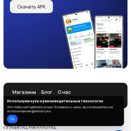
Скачать APK
Магазины
Блог
О нас
Служба поддержки
Используем куки и рекомендательные технологии
Это чтобы сайт работал лучше. Оставаясь с нами, вы соглашаетесь на
использование файлов куки.
Ок
© 2026 ListAd
ОГРНИП 643965550394