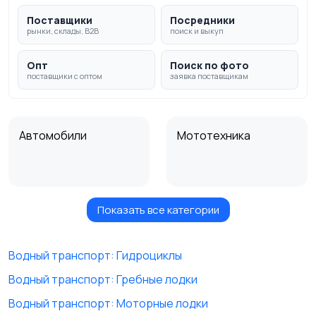
Поставщики
Посредники
рынки, склады, B2B
поиск и выкуп
Опт
Поиск по фото
поставщики с оптом
заявка поставщикам
Автомобили
Мототехника
Показать все категории
Спецтехника
Автобусы и грузовики
Водный транспорт: Гидроциклы
Водный транспорт: Гребные лодки
Запчасти и
Водный транспорт
Водный транспорт: Моторные лодки
аксессуары