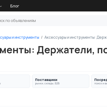
Блог
суары и инструменты
Аксессуары и инструменты: Держ
менты: Держатели, по
Поставщики
Посре
в
рынки, склады, B2B
поиск и в