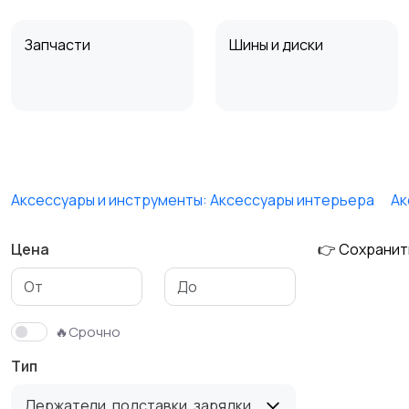
Запчасти
Шины и диски
Противоугонные
Багажные системы и
устройства
прицепы
Аксессуары и инструменты: Аксессуары интерьера
Ак
Цена
👉 Сохранит
🔥Срочно
Тип
Держатели, подставки, зарядки