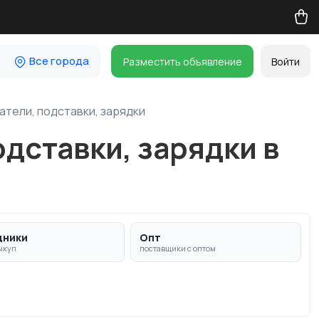
Все города
Разместить объявление
Войти
атели, подставки, зарядки
дставки, зарядки в
дники
Опт
ыкуп
поставщики с оптом