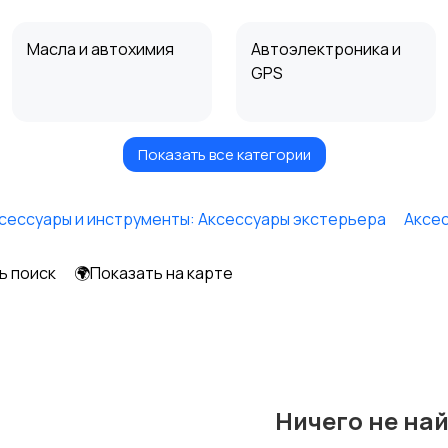
Масла и автохимия
Автоэлектроника и
GPS
Показать все категории
Мотоэкипировка
Другое
сессуары и инструменты: Аксессуары экстерьера
Аксес
ь поиск
🌍Показать на карте
Ничего не на