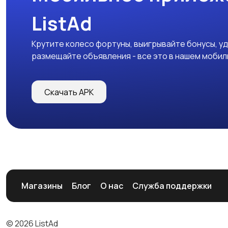
ListAd
Крутите колесо фортуны, выигрывайте бонусы, у
размещайте объявления - все это в нашем моби
Скачать APK
Магазины
Блог
О нас
Служба поддержки
© 2026 ListAd