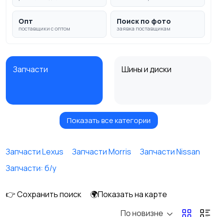
Опт
Поиск по фото
поставщики с оптом
заявка поставщикам
Запчасти
Шины и диски
Показать все категории
Масла и автохимия
Автоэлектроника и
GPS
Запчасти Lexus
Запчасти Morris
Запчасти Nissan
Запчасти: б/у
Аксессуары и
Аудио и видео
инструменты
👉 Сохранить поиск
🌍Показать на карте
По новизне