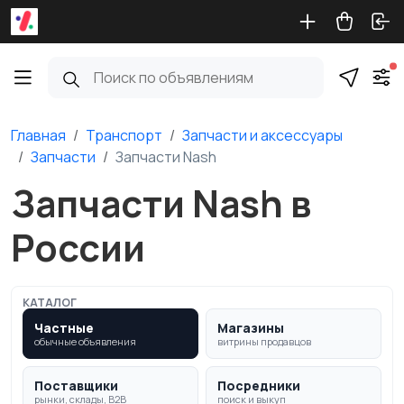
Главная
Транспорт
Запчасти и аксессуары
Запчасти
Запчасти Nash
Запчасти Nash в
России
КАТАЛОГ
Частные
Магазины
обычные объявления
витрины продавцов
Поставщики
Посредники
рынки, склады, B2B
поиск и выкуп