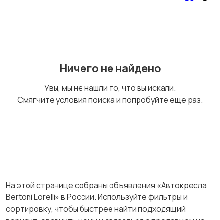
Обустройство
Подгузники и горшки
детской
Ничего не найдено
Радио- и видеоняни
Товары для мам
Увы, мы не нашли то, что вы искали.
Смягчите условия поиска и попробуйте еще раз.
Товары для учебы
Другое
На этой странице собраны объявления «Автокресла
Детская одежда и
Спорт и активный
Bertoni Lorelli» в России. Используйте фильтры и
обувь
отдых
сортировку, чтобы быстрее найти подходящий