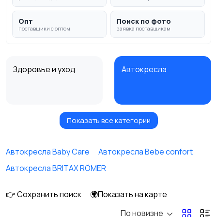
Опт
Поиск по фото
поставщики с оптом
заявка поставщикам
Здоровье и уход
Автокресла
Показать все категории
Игрушки и игры
Коляски
Автокресла Baby Care
Автокресла Bebe confort
Автокресла BRITAX RÖMER
Кормление и питание
Купание
👉 Сохранить поиск
🌍Показать на карте
По новизне