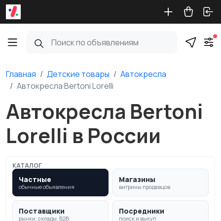
Главная
Детские товары
Автокресла
Автокресла Bertoni Lorelli
Автокресла Bertoni
Lorelli в России
КАТАЛОГ
Частные
Магазины
обычные объявления
витрины продавцов
Поставщики
Посредники
рынки, склады, B2B
поиск и выкуп