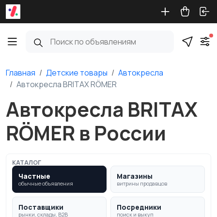
Главная
Детские товары
Автокресла
Автокресла BRITAX RÖMER
Автокресла BRITAX
RÖMER в России
КАТАЛОГ
Частные
Магазины
обычные объявления
витрины продавцов
Поставщики
Посредники
рынки, склады, B2B
поиск и выкуп