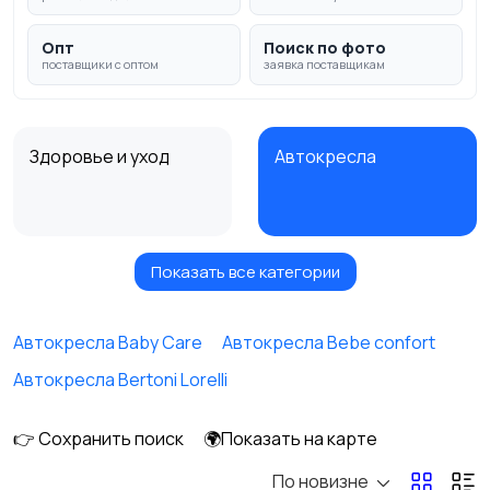
Опт
Поиск по фото
поставщики с оптом
заявка поставщикам
Здоровье и уход
Автокресла
Показать все категории
Игрушки и игры
Коляски
Автокресла Baby Care
Автокресла Bebe confort
Автокресла Bertoni Lorelli
Кормление и питание
Купание
👉 Сохранить поиск
🌍Показать на карте
По новизне