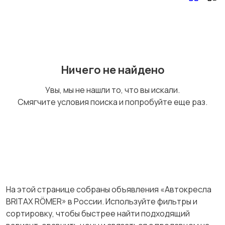
Обустройство
Подгузники и горшки
детской
Ничего не найдено
Радио- и видеоняни
Товары для мам
Увы, мы не нашли то, что вы искали.
Смягчите условия поиска и попробуйте еще раз.
Товары для учебы
Другое
На этой странице собраны объявления «Автокресла
Детская одежда и
Спорт и активный
BRITAX RÖMER» в России. Используйте фильтры и
обувь
отдых
сортировку, чтобы быстрее найти подходящий