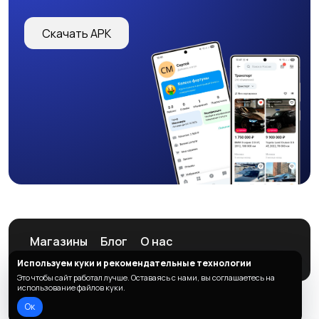
Скачать APK
Магазины
Блог
О нас
Служба поддержки
Используем куки и рекомендательные технологии
Это чтобы сайт работал лучше. Оставаясь с нами, вы соглашаетесь на
использование файлов куки.
Ок
© 2026 ListAd