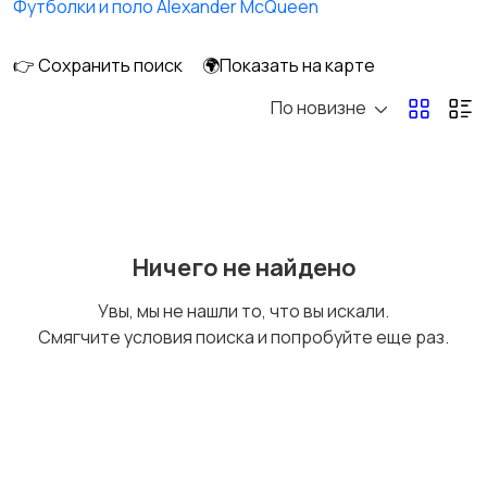
Футболки и поло Alexander McQueen
👉 Сохранить поиск
🌍Показать на карте
По новизне
Обувь
Пиджаки и костюмы
Рубашки
Свитеры и толстовки
Ничего не найдено
Увы, мы не нашли то, что вы искали.
Смягчите условия поиска и попробуйте еще раз.
Спецодежда
Спортивная одежда