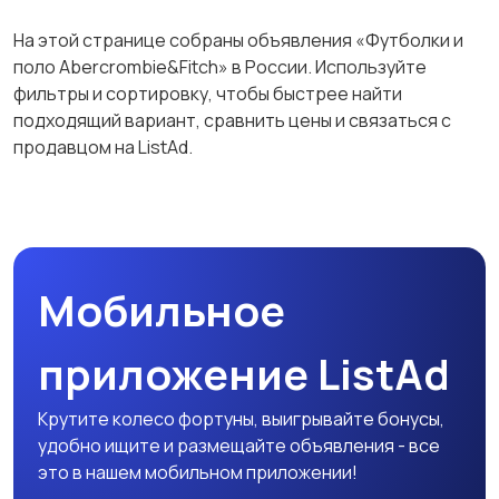
Футболки и поло
Штаны и шорты
На этой странице собраны объявления «Футболки и
поло Abercrombie&Fitch» в России. Используйте
фильтры и сортировку, чтобы быстрее найти
подходящий вариант, сравнить цены и связаться с
Другое
продавцом на ListAd.
Мобильное
приложение ListAd
Крутите колесо фортуны, выигрывайте бонусы,
удобно ищите и размещайте объявления - все
это в нашем мобильном приложении!