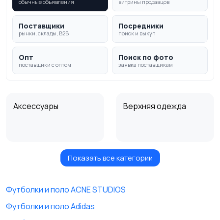
обычные объявления
витрины продавцов
Поставщики
Посредники
рынки, склады, B2B
поиск и выкуп
Опт
Поиск по фото
поставщики с оптом
заявка поставщикам
Аксессуары
Верхняя одежда
Показать все категории
Головные уборы
Домашняя одежда
Футболки и поло ACNE STUDIOS
Футболки и поло Adidas
Комбинезоны
Нижнее белье