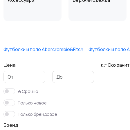
Аксессуары
Верхняя одежда
Обувь
Пиджаки и костюмы
Футболки и поло Abercrombie&Fitch
Футболки и поло 
Цена
👉 Сохранит
Футболки и поло
Штаны и шорты
🔥Срочно
Только новое
Только брендовое
Бренд