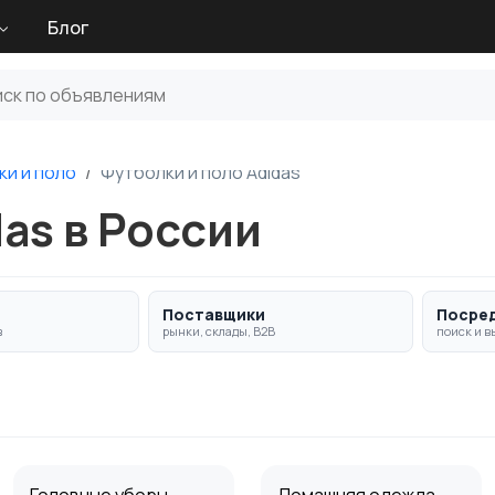
Блог
ки и поло
Футболки и поло Adidas
as в России
Поставщики
Посре
в
рынки, склады, B2B
поиск и в