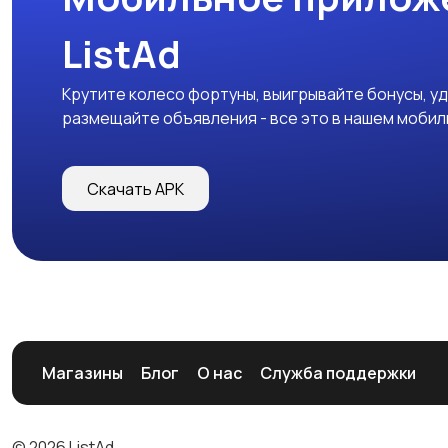
ListAd
Крутите колесо фортуны, выигрывайте бонусы, у
размещайте объявления - все это в нашем моби
Скачать APK
Магазины
Блог
О нас
Служба поддержки
© 2026 ListAd