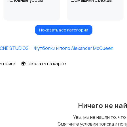
Головные уборы
Домашняя одежда
Показать все категории
Рубашки
Свитеры и толстовки
ACNE STUDIOS
Футболки и поло Alexander McQueen
ь поиск
🌍Показать на карте
Другое
Ничего не на
Увы, мы не нашли то, что
Смягчите условия поиска и поп