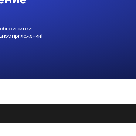
добно ищите и
льном приложении!