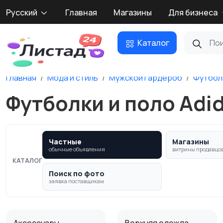
Русский
Главная
Магазины
Для бизнеса
Каталог
Главная
Мода и стиль
Мужской гардероб
Футбол
Футболки и поло Adid
Частные
Магазины
обычные объявления
витрины продавцо
КАТАЛОГ
Поиск по фото
заявка поставщикам