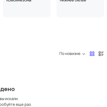
Комбинезоны
Нижнее белье
Спецодежда
Спортивная одежда
По новизне
йдено
 вы искали.
робуйте еще раз.