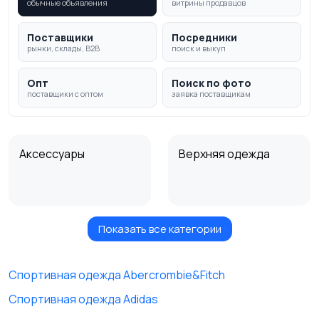
обычные объявления
витрины продавцов
Поставщики
Посредники
рынки, склады, B2B
поиск и выкуп
Опт
Поиск по фото
поставщики с оптом
заявка поставщикам
Аксессуары
Верхняя одежда
Показать все категории
Головные уборы
Домашняя одежда
Спортивная одежда Abercrombie&Fitch
Спортивная одежда Adidas
Комбинезоны
Нижнее белье