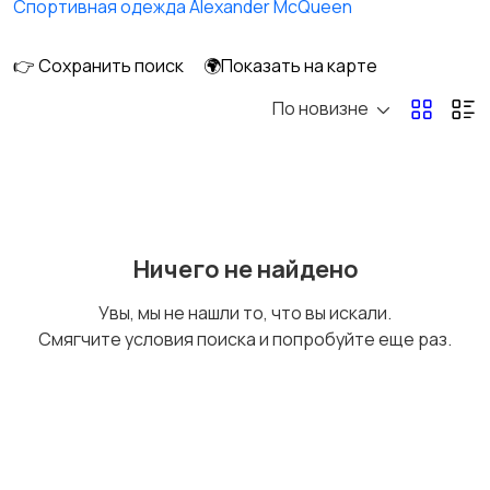
Спортивная одежда Alexander McQueen
👉 Сохранить поиск
🌍Показать на карте
По новизне
Обувь
Пиджаки и костюмы
Рубашки
Свитеры и толстовки
Ничего не найдено
Увы, мы не нашли то, что вы искали.
Смягчите условия поиска и попробуйте еще раз.
Спецодежда
Спортивная одежда