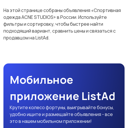
Футболки и поло
Штаны и шорты
На этой странице собраны объявления «Спортивная
одежда ACNE STUDIOS» в России. Используйте
фильтры и сортировку, чтобы быстрее найти
подходящий вариант, сравнить цены и связаться с
Другое
продавцом на ListAd.
Мобильное
приложение ListAd
Крутите колесо фортуны, выигрывайте бонусы,
удобно ищите и размещайте объявления - все
это в нашем мобильном приложении!