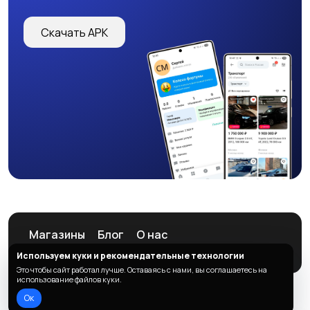
Скачать APK
Магазины
Блог
О нас
Служба поддержки
Используем куки и рекомендательные технологии
Это чтобы сайт работал лучше. Оставаясь с нами, вы соглашаетесь на
использование файлов куки.
Ок
© 2026 ListAd