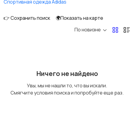
Спортивная одежда Adidas
👉 Сохранить поиск
🌍Показать на карте
По новизне
Обувь
Пиджаки и костюмы
Рубашки
Свитеры и толстовки
Ничего не найдено
Увы, мы не нашли то, что вы искали.
Смягчите условия поиска и попробуйте еще раз.
Спецодежда
Спортивная одежда