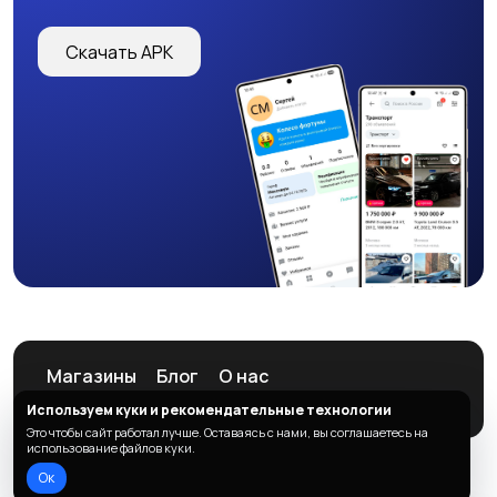
Скачать APK
Магазины
Блог
О нас
Служба поддержки
Используем куки и рекомендательные технологии
Это чтобы сайт работал лучше. Оставаясь с нами, вы соглашаетесь на
использование файлов куки.
Ок
© 2026 ListAd