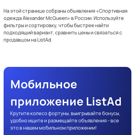
Футболки и поло
Штаны и шорты
На этой странице собраны объявления «Спортивная
одежда Alexander McQueen» в России. Используйте
фильтры и сортировку, чтобы быстрее найти
подходящий вариант, сравнить цены и связаться с
Другое
продавцом на ListAd.
Мобильное
приложение ListAd
Крутите колесо фортуны, выигрывайте бонусы,
удобно ищите и размещайте объявления - все
это в нашем мобильном приложении!