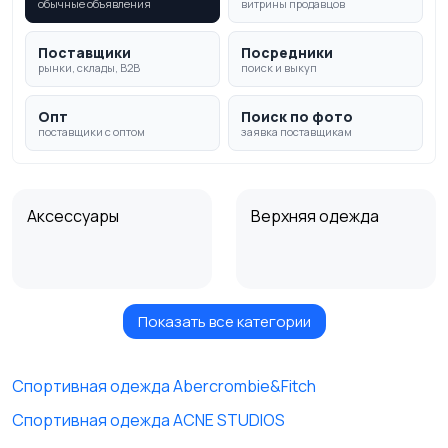
обычные объявления
витрины продавцов
Поставщики
Посредники
рынки, склады, B2B
поиск и выкуп
Опт
Поиск по фото
поставщики с оптом
заявка поставщикам
Аксессуары
Верхняя одежда
Показать все категории
Головные уборы
Домашняя одежда
Спортивная одежда Abercrombie&Fitch
Спортивная одежда ACNE STUDIOS
Комбинезоны
Нижнее белье